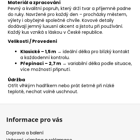
Materiál a zpracování
Pevný a kvalitní popruh, který drží tvar a příjemně padne
do ruky. Navržené pro každý den – procházky městem,
výlety i obyčejné společné chvíle. Kovové detaily
dodávají jemný luxusní akcent a jistotu při používání.
Každý kus vzniká s láskou v České republice.
Velikosti / Provedení
Klasické – 1,5 m
→ ideální délka pro blízký kontakt
a každodenní kontrolu.
Přepínací – 2,7 m
→ variabilní délka podle situace,
více možností připnutí.
Údržba
Otřít vlhkým hadříkem nebo prát šetrně při nízké
teplotě, nechat volně uschnout.
Z
á
Informace pro vás
p
a
Doprava a balení
Vrácení, výměna a reklamace