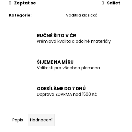
č
Zeptat se
Sdílet
u
j
Kategorie
:
Vodítka klasická
e
m
e
RUČNĚ ŠITO V ČR
Prémiová kvalita a odolné materiály
ŠIJEME NA MÍRU
Velikosti pro všechna plemena
ODESÍLÁME DO 7 DNŮ
Doprava ZDARMA nad 1500 Kč
Popis
Hodnocení