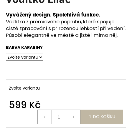
je
a
0,0
z
j
Vyvážený design. Spolehlivá funkce.
5
Vodítko z prémiového popruhu, které spojuje
í
hvězdiček.
čisté zpracování s přirozenou lehkostí při vedení.
t
Působí elegantně ve městě a jistě i mimo něj.
?
BARVA KARABINY
HLEDAT
Zvolte variantu
D
o
599 Kč
p
Měrná
o
DO KOŠÍKU
cena:
r
u