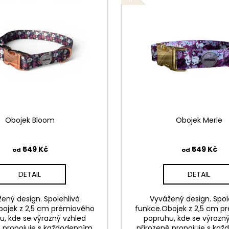
Obojek Bloom
Obojek Merle
549 Kč
549 Kč
od
od
DETAIL
DETAIL
ený design. Spolehlivá
Vyvážený design. Spol
bojek z 2,5 cm prémiového
funkce.Obojek z 2,5 cm p
u, kde se výrazný vzhled
popruhu, kde se výrazný
ě propojuje s každodenním
přirozeně propojuje s ka