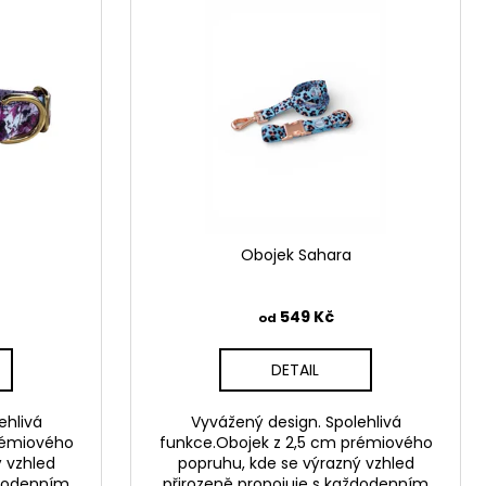
Obojek Sahara
549 Kč
od
DETAIL
ehlivá
Vyvážený design. Spolehlivá
rémiového
funkce.Obojek z 2,5 cm prémiového
 vzhled
popruhu, kde se výrazný vzhled
ždodenním
přirozeně propojuje s každodenním