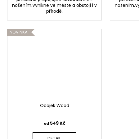
nošením.Vynikne ve městě a obstojí i v
nošením.Vy
přírodě.
NOVINKA
Obojek Wood
549 Kč
od
DETAIL