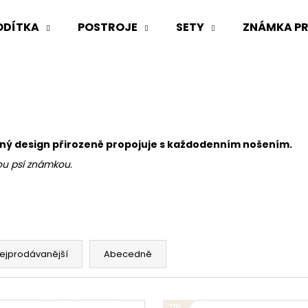
ODÍTKA
POSTROJE
SETY
ZNÁMKA PR
Co potřebujete najít?
HLEDAT
zný design přirozeně propojuje s každodenním nošením.
ou psí známkou.
Doporučujeme
ejprodávanější
Abecedně
TIP