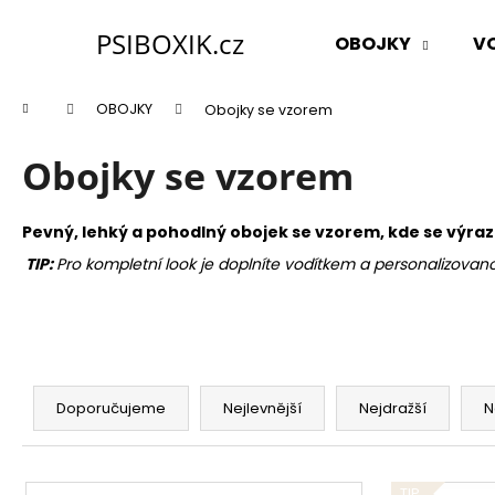
K
Přejít
na
o
PSIBOXIK.cz
OBOJKY
V
obsah
Zpět
Zpět
š
do
do
í
Domů
OBOJKY
Obojky se vzorem
k
obchodu
obchodu
Obojky se vzorem
Pevný, lehký a pohodlný obojek se vzorem, kde se výra
TIP:
Pro kompletní look je doplníte vodítkem a personalizovan
Ř
a
Doporučujeme
Nejlevnější
Nejdražší
N
z
e
V
TIP