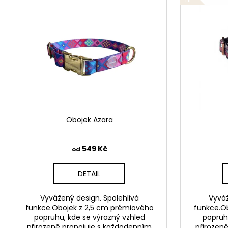
n
ý
í
p
p
i
r
s
o
p
d
r
u
o
k
d
t
u
ů
Obojek Azara
k
t
ů
549 Kč
od
DETAIL
Vyvážený design. Spolehlivá
Vyváž
funkce.Obojek z 2,5 cm prémiového
funkce.O
popruhu, kde se výrazný vzhled
popruh
přirozeně propojuje s každodenním
přirozen