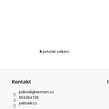
5
položek celkem
O
v
l
á
d
a
Kontakt
c
í
psiboxik
@
seznam.cz
p
604264726
r
psiboxik.cz
v