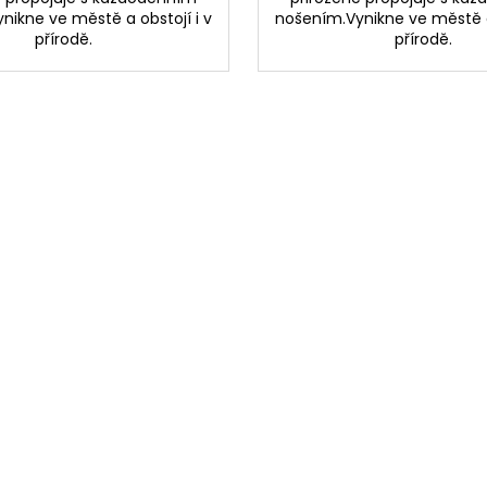
nikne ve městě a obstojí i v
nošením.Vynikne ve městě a 
přírodě.
přírodě.