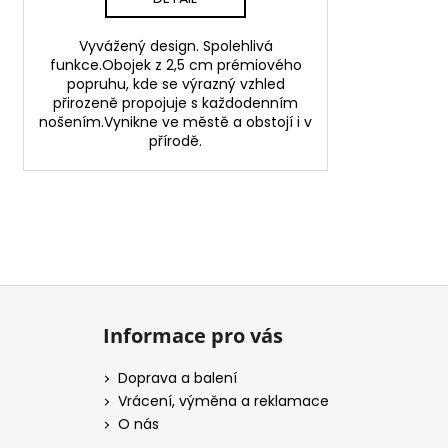
Vyvážený design. Spolehlivá
funkce.Obojek z 2,5 cm prémiového
popruhu, kde se výrazný vzhled
přirozeně propojuje s každodenním
nošením.Vynikne ve městě a obstojí i v
přírodě.
Z
á
Informace pro vás
p
a
Doprava a balení
t
Vrácení, výměna a reklamace
í
O nás