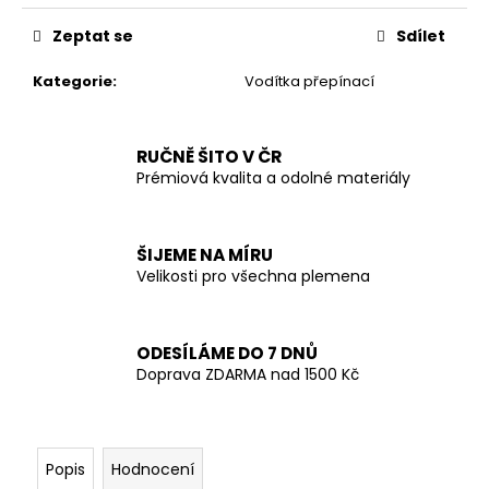
č
u
Zeptat se
Sdílet
j
e
Kategorie
:
Vodítka přepínací
m
e
RUČNĚ ŠITO V ČR
Prémiová kvalita a odolné materiály
ŠIJEME NA MÍRU
Velikosti pro všechna plemena
ODESÍLÁME DO 7 DNŮ
Doprava ZDARMA nad 1500 Kč
Popis
Hodnocení