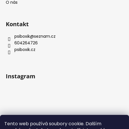
í
O nás
Kontakt
psiboxik
@
seznam.cz
604264726
psiboxik.cz
Instagram
Sledovat na Instagramu
Tento web používá soubory cookie. Dalším