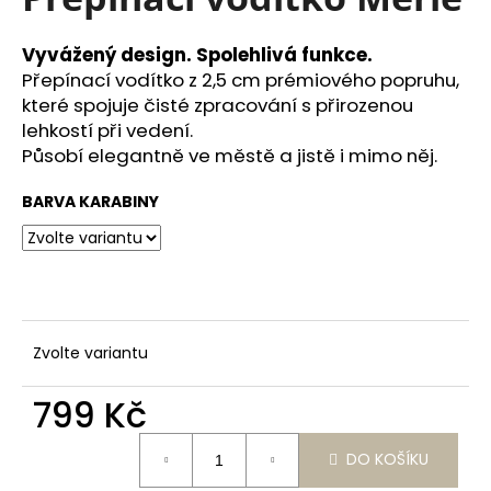
je
a
0,0
z
j
Vyvážený design. Spolehlivá funkce.
5
Přepínací vodítko z 2,5 cm prémiového popruhu,
í
hvězdiček.
které spojuje čisté zpracování s přirozenou
t
lehkostí při vedení.
?
Působí elegantně ve městě a jistě i mimo něj.
BARVA KARABINY
HLEDAT
D
Zvolte variantu
o
p
799 Kč
o
Měrná
r
DO KOŠÍKU
cena:
u