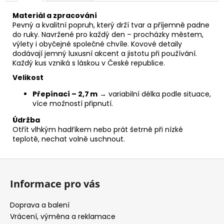
Materiál a zpracování
Pevný a kvalitní popruh, který drží tvar a příjemně padne
do ruky. Navržené pro každý den – procházky městem,
výlety i obyčejné společné chvíle. Kovové detaily
dodávají jemný luxusní akcent a jistotu při používání.
Každý kus vzniká s láskou v České republice.
Velikost
Přepínací – 2,7 m
→ variabilní délka podle situace,
více možností připnutí.
Údržba
Otřít vlhkým hadříkem nebo prát šetrně při nízké
teplotě, nechat volně uschnout.
Z
á
Informace pro vás
p
a
Doprava a balení
t
Vrácení, výměna a reklamace